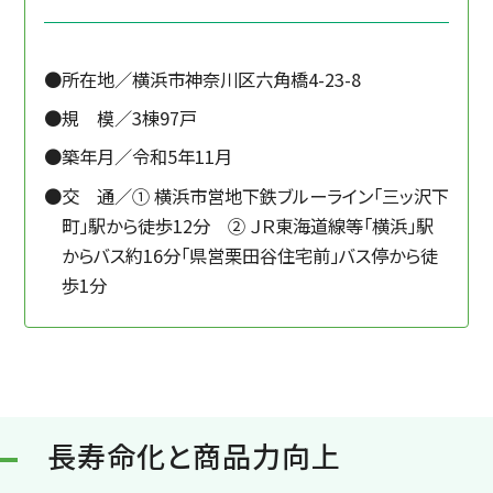
所在地／横浜市神奈川区六角橋4-23-8
規 模／3棟97戸
築年月／令和5年11月
交 通／① 横浜市営地下鉄ブルーライン「三ッ沢下
町」駅から徒歩12分 ② ＪＲ東海道線等「横浜」駅
からバス約16分「県営栗田谷住宅前」バス停から徒
歩1分
長寿命化と商品力向上