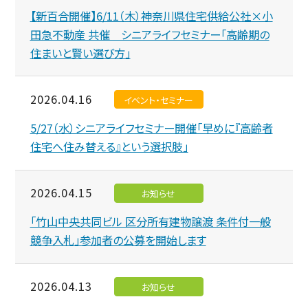
【新百合開催】6/11（木）神奈川県住宅供給公社×小
田急不動産 共催 シニアライフセミナー「高齢期の
住まいと賢い選び方」
2026.04.16
イベント・セミナー
5/27（水）シニアライフセミナー開催「早めに『高齢者
住宅へ住み替える』という選択肢」
2026.04.15
お知らせ
「竹山中央共同ビル 区分所有建物譲渡 条件付一般
競争入札」参加者の公募を開始します
2026.04.13
お知らせ