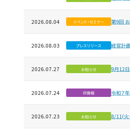
公社の賃貸
サービス付
入
70周年特設サイト
過
2026.08.04
第9回 
受賞歴
イベント・セミナー
ニュースリリース
2026.08.03
経営計画
プレスリリース
2026.07.27
9月12
お知らせ
2026.07.24
令和７
IR情報
2026.07.23
8/11(
お知らせ