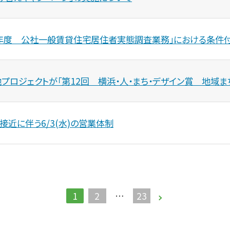
８年度 公社一般賃貸住宅居住者実態調査業務」における条件
プロジェクトが「第12回 横浜・人・まち・デザイン賞 地域ま
接近に伴う6/3(水)の営業体制
1
2
…
23