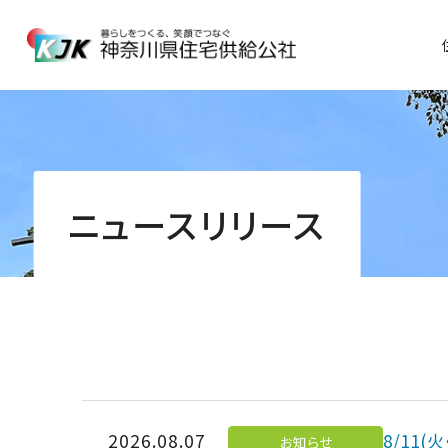
住宅をお探しの方TOP
公社の取り組みTOP
企業情報TOP
採用情報TOP
団地と地域の活性化
理事長メッセージ・経営理念
公社とは
高齢
IR情
ニュースリリース
賃貸住宅
見
I
大学との連携
会社概要
仕事内容
債
横浜
ミドラボ
企業情報
情
竹山団地プロジェクト
公社グループ
横
入札
横
安全・快適な暮らし
公社の歴史
横
入
あゆみ
2026.08.07
8/11(
脱炭素社会の実現へ
お知らせ