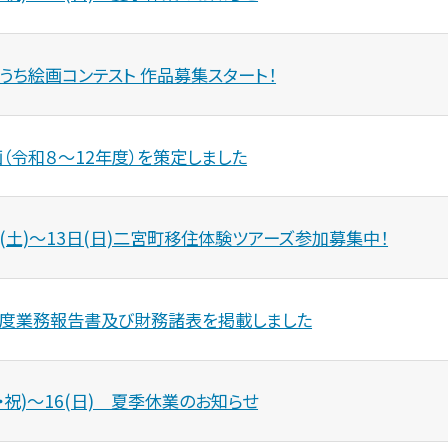
き高齢者向け住宅
ヴィンテージ・ヴィラ
札・契約結果
（入居時自立型）
去の発注情報
おうち絵画コンテスト 作品募集スタート！
（令和８～12年度）を策定しました
日(土)～13日(日)二宮町移住体験ツアーズ参加募集中！
年度業務報告書及び財務諸表を掲載しました
火・祝)～16(日) 夏季休業のお知らせ