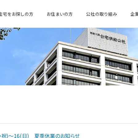
住宅をお探しの方
お住まいの方
公社の取り組み
企
者支援
報
職員の声
団地ごとの取り組み
働きやすい職場づくり
介護付有料老人ホーム
守り支援サービス（RefPaC）
Rニュース
公社の気になる数字
地域・社会貢献
SNS・ブログ
券発行実績
若葉台団地
公社の賃貸ブログ
当公社事業とSDGs
報開示
ヴィンテージ・ヴィ
浜若葉台の安心・安全のまちづくり
孤立死対策の取り組
情報
Kosha33ブログ
浜若葉台の住まい・施設の整備事業
採用担当ブログ
浜若葉台団地 資料集
札案件
火・祝)～16(日) 夏季休業のお知らせ
二宮団地ブログ